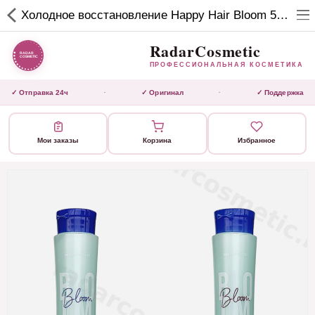
RadarCosmetic
Холодное восстановление Happy Hair Bloom 500/300/460 мл
✕
ПРОФЕССИОНАЛЬНАЯ
КОСМЕТИКА
RadarCosmetic
ПРОФЕССИОНАЛЬНАЯ КОСМЕТИКА
КАТАЛОГ
✓ Отправка 24ч
✓ Оригинал
✓ Поддержка
·
·
Активаторы
Мои заказы
Корзина
Избранное
Ботокс
ВЫТЯЖКИ
Домашний уход
Завершающие маски
Инструмент