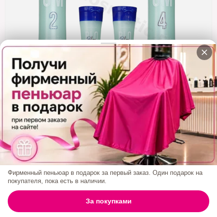
Кератин
Нанопластика
Подложки
Ещё категории
✓ Отправка 24ч
·
✓ Оригинал
·
✓ Поддержка
Холодное Восстановление Happy Hair Bloom
500/300/460 Мл
Код товара:
2111
1 500₽
Фирменный пеньюар в подарок за первый заказ. Один подарок на
покупателя, пока есть в наличии.
БРЕНД:
HAPPY HAIR
0
За покупками
ГЛАВНАЯ
ПОИСК
КОРЗИНА
АККАУНТ