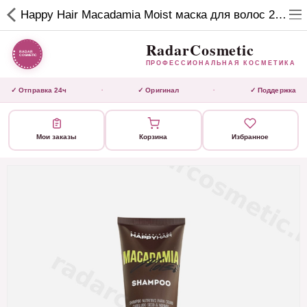
RadarCosmetic
Happy Hair Macadamia Moist маска для волос 250 мл
✕
ПРОФЕССИОНАЛЬНАЯ
КОСМЕТИКА
RadarCosmetic
ПРОФЕССИОНАЛЬНАЯ КОСМЕТИКА
КАТАЛОГ
✓ Отправка 24ч
✓ Оригинал
✓ Поддержка
·
·
Активаторы
Мои заказы
Корзина
Избранное
Ботокс
ВЫТЯЖКИ
Домашний уход
Завершающие маски
Инструмент