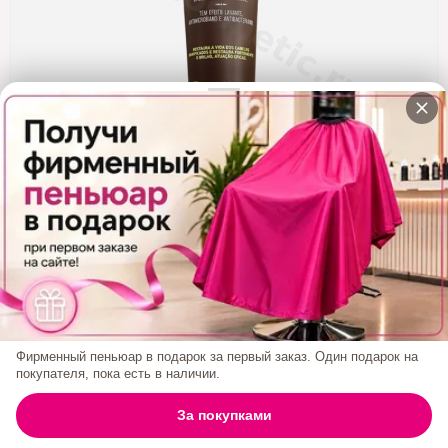
Кератин
Нанопластика
Подложки
Ещё категории
✓ Отправка 24ч
·
✓ Оригинал
·
✓ Поддержка
Happy Hair Macadamia Moist Маска Для Волос
250 Мл
Код товара:
1410
650₽
Фирменный пеньюар в подарок за первый заказ. Один подарок на
покупателя, пока есть в наличии.
БРЕНД:
HAPPY HAIR
0
За покупками
ГЛАВНАЯ
ПОИСК
КОРЗИНА
АККАУНТ