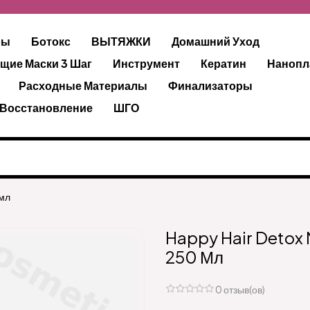
ры
Ботокс
ВЫТЯЖКИ
Домашний Уход
щие Маски 3 Шаг
Инструмент
Кератин
Нанопл
Расходные Материалы
Финализаторы
 Восстановление
ШГО
 мл
Happy Hair Detox
250 Мл
0 отзыв(ов)