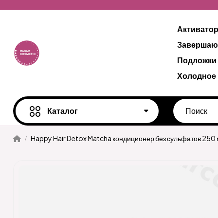
Активато
Завершаю
Подложки
Холодное
Каталог
Happy Hair Detox Matcha кондиционер без сульфатов 250