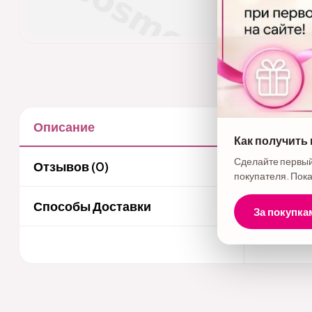
Описание
Описани
Как получить
Бренд - H
Сделайте первый
Отзывов (0)
покупателя. Пока
волос с с
веществам
Способы Доставки
За покупка
идеально 
блеск. Рез