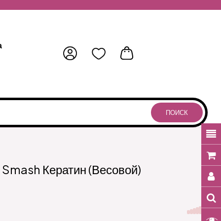
а
ПОИСК
 Smash Кератин (весовой)