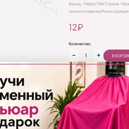
Бренд - Happy Hair Страна - Бр
сильного завитка Реконструкция
12₽
Количество:
Добавить
Бренд:
Happy Hair
Код товара:
850/1