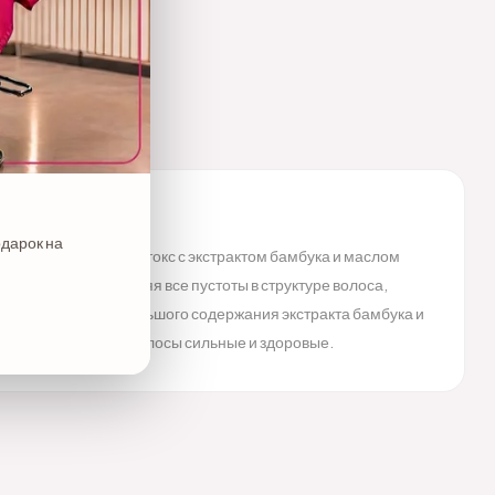
одарок на
ие средней волны Ботокс с экстрактом бамбука и маслом
лос. Ботокс, заполняя все пустоты в структуре волоса,
оисходит за счет большого содержания экстракта бамбука и
ость. В результате волосы сильные и здоровые.