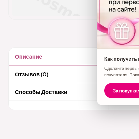
Описание
Как получить
Описани
Сделайте первый
Бренд - F
Отзывов (0)
покупателя. Пока
аргана. С
выпрямляе
За покупка
Способы Доставки
масла в с