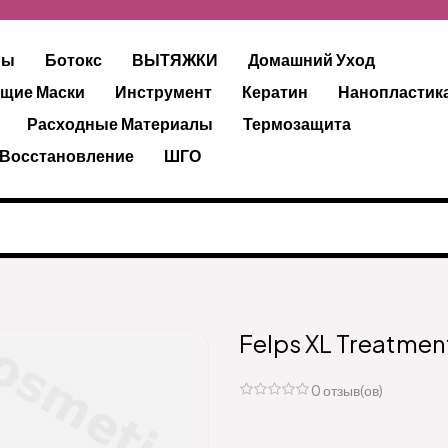
ры
Ботокс
ВЫТЯЖКИ
Домашний Уход
щие Маски
Инструмент
Кератин
Нанопластик
Расходные Материалы
Термозащита
 Восстановление
ШГО
Felps XL Treatme
0 отзыв(ов)