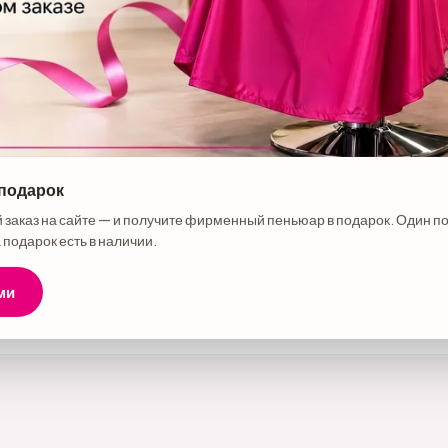
 подарок
е товара
 заказ на сайте — и получите фирменный пеньюар в подарок. Один п
elps Страна - Бразилия Категория - Ботокс Сила состава - Выпрямлен
 подарок есть в наличии.
остав уплотняет истонченных волос и способствует ускорению роста во
т их, при этом активно восстанавливает. Процесс восстановления пр
ми
оставе, питает волосы изнутри, придавая при этом естественную гладк