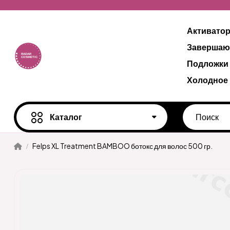
Активато
Завершаю
Подложки
Холодное
Каталог
Felps XL Treatment BAMBOO ботокс для волос 500 гр.