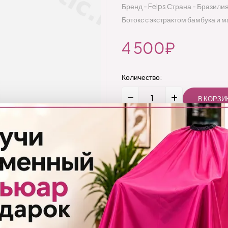
Бренд - Felps Страна - Бразили
Ботокс с экстрактом бамбука и 
4 500₽
Количество:
Добавить
Бренд:
Felps
Код товара:
1208