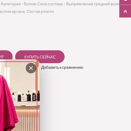
я Категория - Ботокс Сила состава - Выпрямление средней волны
маслом аргана. Состав уплотн
 в избранное
Добавить к сравнению