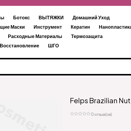
ры
Ботокс
ВЫТЯЖКИ
Домашний Уход
щие Маски
Инструмент
Кератин
Нанопластик
Расходные Материалы
Термозащита
 Восстановление
ШГО
Felps Brazilian Nu
0 отзыв(ов)