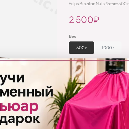
Felps Brazilian Nuts ботокс 300 
2 500₽
Вес
300 г
1000 г
Количество:
Добавить
Бренд:
Felps
Код товара:
1120