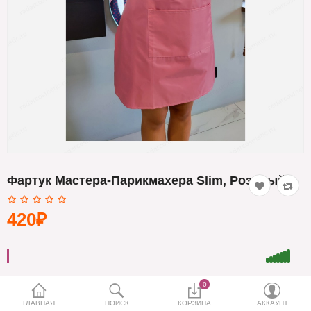
Кератин
Нанопластика
Подложки
Ещё категории
✓ Отправка 24ч
·
✓ Оригинал
·
✓ Поддержка
Фартук Мастера-Парикмахера Slim, Розовый
420₽
0
Количество
ГЛАВНАЯ
ПОИСК
КОРЗИНА
АККАУНТ
1 шт.
2 шт.