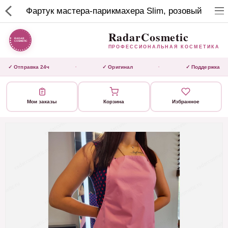
RadarCosmetic
Фартук мастера-парикмахера Slim, розовый
✕
ПРОФЕССИОНАЛЬНАЯ
КОСМЕТИКА
RadarCosmetic
ПРОФЕССИОНАЛЬНАЯ КОСМЕТИКА
КАТАЛОГ
✓ Отправка 24ч
✓ Оригинал
✓ Поддержка
·
·
Активаторы
Мои заказы
Корзина
Избранное
Ботокс
ВЫТЯЖКИ
Домашний уход
Завершающие маски 3 шаг
Инструмент