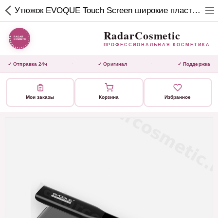
RadarCosmetic
Утюжок EVOQUE Touch Screen широкие пластины ЧЕРНЫЙ
✕
ПРОФЕССИОНАЛЬНАЯ
КОСМЕТИКА
RadarCosmetic
ПРОФЕССИОНАЛЬНАЯ КОСМЕТИКА
КАТАЛОГ
✓ Отправка 24ч
✓ Оригинал
✓ Поддержка
·
·
Активаторы
Мои заказы
Корзина
Избранное
Ботокс
ВЫТЯЖКИ
Домашний уход
Завершающие маски
Инструмент