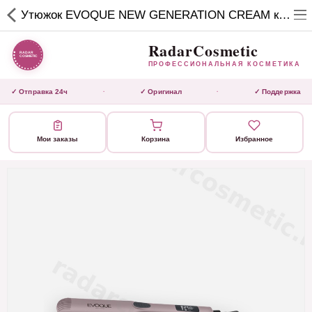
RadarCosmetic
Утюжок EVOQUE NEW GENERATION CREAM кремовый
✕
ПРОФЕССИОНАЛЬНАЯ
КОСМЕТИКА
RadarCosmetic
ПРОФЕССИОНАЛЬНАЯ КОСМЕТИКА
КАТАЛОГ
✓ Отправка 24ч
✓ Оригинал
✓ Поддержка
·
·
Активаторы
Мои заказы
Корзина
Избранное
Ботокс
ВЫТЯЖКИ
Домашний уход
Завершающие маски
Инструмент