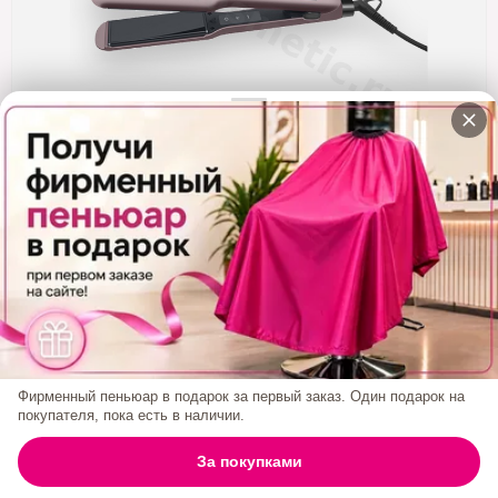
Кератин
Нанопластика
Подложки
Ещё категории
✓ Отправка 24ч
·
✓ Оригинал
·
✓ Поддержка
Утюжок EVOQUE NEW GENERATION CREAM
Кремовый
6 000₽
Фирменный пеньюар в подарок за первый заказ. Один подарок на
покупателя, пока есть в наличии.
БРЕНД:
EVOQUE
0
За покупками
ГЛАВНАЯ
ПОИСК
КОРЗИНА
АККАУНТ