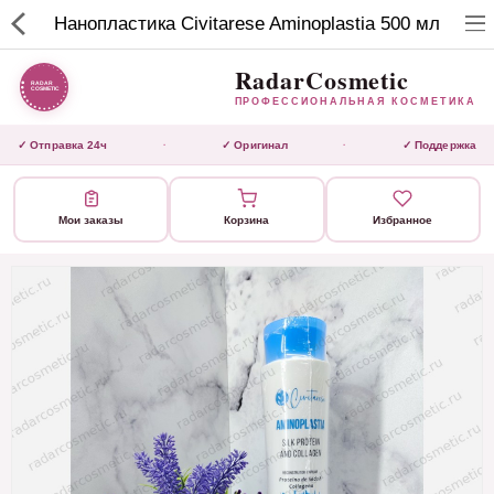
RadarCosmetic
Нанопластика Civitarese Aminoplastia 500 мл
✕
ПРОФЕССИОНАЛЬНАЯ
КОСМЕТИКА
RadarCosmetic
ПРОФЕССИОНАЛЬНАЯ КОСМЕТИКА
КАТАЛОГ
✓ Отправка 24ч
✓ Оригинал
✓ Поддержка
·
·
Активаторы
Мои заказы
Корзина
Избранное
Ботокс
ВЫТЯЖКИ
Домашний уход
Завершающие маски 3 шаг
Инструмент