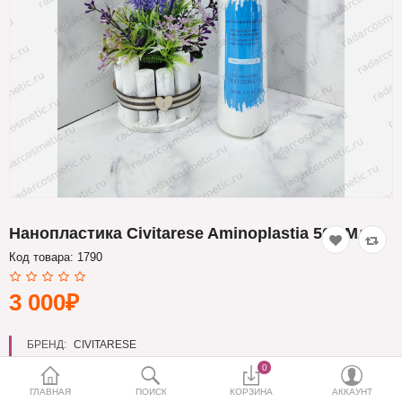
Кератин
Нанопластика
Подложки
Ещё категории
✓ Отправка 24ч
·
✓ Оригинал
·
✓ Поддержка
Нанопластика Civitarese Aminoplastia 500 Мл
Код товара:
1790
3 000₽
БРЕНД:
CIVITARESE
0
ГЛАВНАЯ
ПОИСК
КОРЗИНА
АККАУНТ