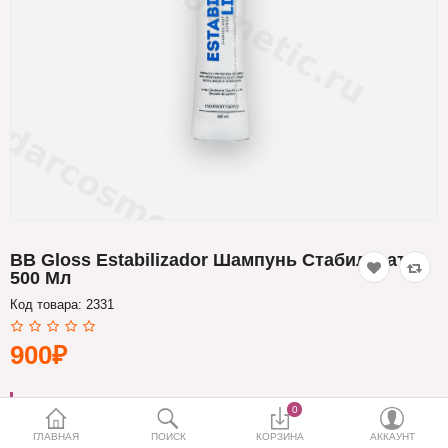
Кератин
Нанопластика
Подложки
Ещё категории
✓ Отправка 24ч
·
✓ Оригинал
·
✓ Поддержка
BB Gloss Estabilizador Шампунь Стабилизатор
500 Мл
Код товара:
2331
900₽
БРЕНД:
BB GLOSS
0
ГЛАВНАЯ
ПОИСК
КОРЗИНА
АККАУНТ