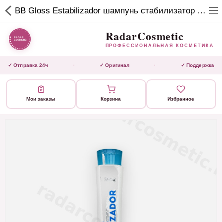
RadarCosmetic
BB Gloss Estabilizador шампунь стабилизатор 500 мл
✕
ПРОФЕССИОНАЛЬНАЯ
КОСМЕТИКА
RadarCosmetic
ПРОФЕССИОНАЛЬНАЯ КОСМЕТИКА
КАТАЛОГ
✓ Отправка 24ч
✓ Оригинал
✓ Поддержка
·
·
Активаторы
Мои заказы
Корзина
Избранное
Ботокс
ВЫТЯЖКИ
Домашний уход
Завершающие маски 3 шаг
Инструмент