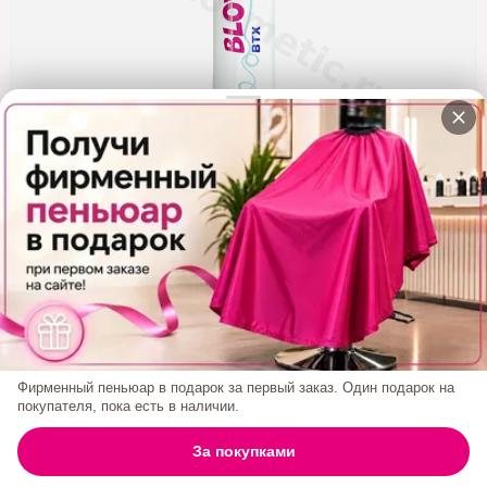
Кератин
Нанопластика
Подложки
Ещё категории
✓ Отправка 24ч
·
✓ Оригинал
·
✓ Поддержка
BB Gloss Blowout BTX Завершающая Маска 3
Этап 500 Мл
Код товара:
2125
990₽
Фирменный пеньюар в подарок за первый заказ. Один подарок на
покупателя, пока есть в наличии.
БРЕНД:
BB GLOSS
0
За покупками
ГЛАВНАЯ
ПОИСК
КОРЗИНА
АККАУНТ