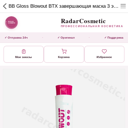
RadarCosmetic
BB Gloss Blowout BTX завершающая маска 3 этап 500 мл
✕
ПРОФЕССИОНАЛЬНАЯ
КОСМЕТИКА
RadarCosmetic
ПРОФЕССИОНАЛЬНАЯ КОСМЕТИКА
КАТАЛОГ
✓ Отправка 24ч
✓ Оригинал
✓ Поддержка
·
·
Активаторы
Мои заказы
Корзина
Избранное
Ботокс
ВЫТЯЖКИ
Домашний уход
Завершающие маски
Инструмент