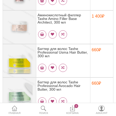
Кератин
Нанопластика
Аминокислотный филлер
1 400₽
Tashe Amino Filler Base
Architect, 300 мл
Подложки
Ещё категории
Баттер для волос Tashe
660₽
Professional Usma Hair Butter,
✓ Отправка 24ч
·
✓ Оригинал
·
✓ Поддержка
300 мл
Баттер для волос Tashe
660₽
Professional Avocado Hair
Butter, 300 мл
0
ГЛАВНАЯ
ПОИСК
КОРЗИНА
АККАУНТ
Шампунь-Детокс для волос