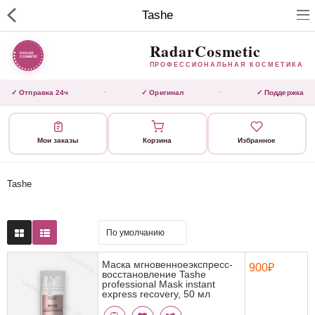
RadarCosmetic
Tashe
✕
ПРОФЕССИОНАЛЬНАЯ
КОСМЕТИКА
RadarCosmetic
ПРОФЕССИОНАЛЬНАЯ КОСМЕТИКА
КАТАЛОГ
✓ Отправка 24ч
✓ Оригинал
✓ Поддержка
·
·
Активаторы
Мои заказы
Корзина
Избранное
Ботокс
ВЫТЯЖКИ
Tashe
Домашний уход
Завершающие маски 3 шаг
Маска мгновенноеэкспресс-
900₽
восстановление Tashe
Инструмент
professional Mask instant
express recovery, 50 мл