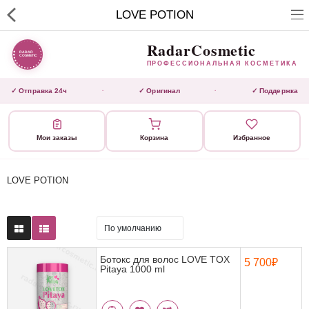
RadarCosmetic
LOVE POTION
✕
ПРОФЕССИОНАЛЬНАЯ
КОСМЕТИКА
RadarCosmetic
ПРОФЕССИОНАЛЬНАЯ КОСМЕТИКА
КАТАЛОГ
✓ Отправка 24ч
✓ Оригинал
✓ Поддержка
·
·
Активаторы
Мои заказы
Корзина
Избранное
Ботокс
ВЫТЯЖКИ
LOVE POTION
Домашний уход
Завершающие маски 3 шаг
Ботокс для волос LOVE TOX
5 700₽
Pitaya 1000 ml
Инструмент