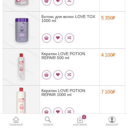
Кератин
Нанопластика
Ботокс для волос LOVE TOX
5 350₽
1000 ml
Подложки
Ещё категории
Кератин LOVE POTION
4 100₽
REPAIR 500 ml
✓ Отправка 24ч
·
✓ Оригинал
·
✓ Поддержка
Кератин LOVE POTION
7 100₽
REPAIR 1000 ml
0
ГЛАВНАЯ
ПОИСК
КОРЗИНА
АККАУНТ
Коллагеновый восполнитель