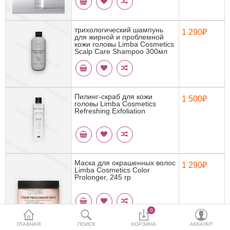
Кератин
Нанопластика
трихологический шампунь
1 290₽
для жирной и проблемной
кожи головы Limba Cosmetics
Scalp Care Shampoo 300мл
Подложки
Ещё категории
Пилинг-скраб для кожи
1 500₽
головы Limba Cosmetics
✓ Отправка 24ч
·
✓ Оригинал
·
✓ Поддержка
Refreshing Exfoliation
Маска для окрашенных волос
1 290₽
Limba Cosmetics Color
Prolonger, 245 гр
0
ГЛАВНАЯ
ПОИСК
КОРЗИНА
АККАУНТ
Кондиционер для