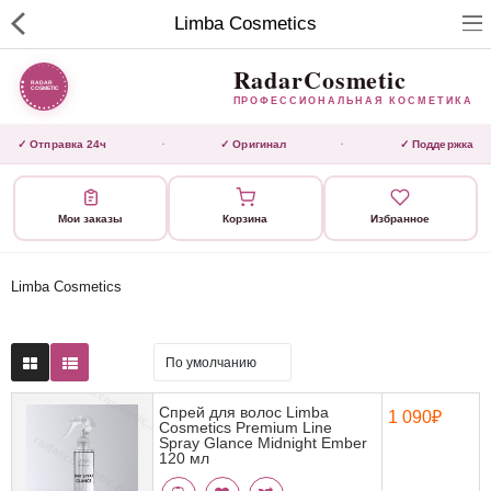
RadarCosmetic
Limba Cosmetics
✕
ПРОФЕССИОНАЛЬНАЯ
КОСМЕТИКА
RadarCosmetic
ПРОФЕССИОНАЛЬНАЯ КОСМЕТИКА
КАТАЛОГ
✓ Отправка 24ч
✓ Оригинал
✓ Поддержка
·
·
Активаторы
Мои заказы
Корзина
Избранное
Ботокс
ВЫТЯЖКИ
Limba Cosmetics
Домашний уход
Завершающие маски 3 шаг
Спрей для волос Limba
1 090₽
Cosmetics Premium Line
Инструмент
Spray Glance Midnight Ember
120 мл