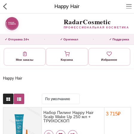
RadarCosmetic
Happy Hair
✕
ПРОФЕССИОНАЛЬНАЯ
КОСМЕТИКА
RadarCosmetic
ПРОФЕССИОНАЛЬНАЯ КОСМЕТИКА
КАТАЛОГ
✓ Отправка 24ч
✓ Оригинал
✓ Поддержка
·
·
Активаторы
Мои заказы
Корзина
Избранное
Ботокс
ВЫТЯЖКИ
Happy Hair
Домашний уход
Завершающие маски 3 шаг
Набор Пилинг Happy Hair
3 715₽
Scalp Wake Up 250 мл +
Инструмент
ТРИХОСКОП