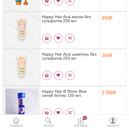
Кератин
Нанопластика
Happy Hair Acai маска без
650₽
сульфатов 250 мл
Подложки
Ещё категории
Happy Hair Acai шампунь без
300₽
сульфатов 250 мл
✓ Отправка 24ч
·
✓ Оригинал
·
✓ Поддержка
Happy Hair B Shine Blue
2 000₽
синий ботокс 150 мл.
0
ГЛАВНАЯ
ПОИСК
КОРЗИНА
АККАУНТ
Happy Hair B Shine White